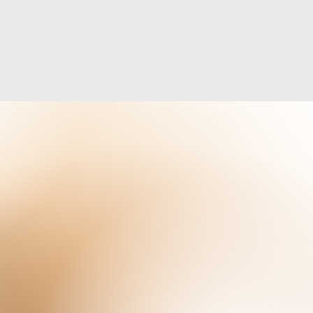
VA
rtamento