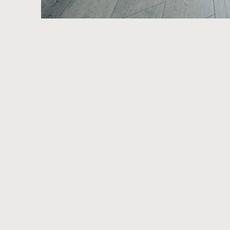
RE
Tu apart
Puedes ha
de mane
tienes a
especial, 