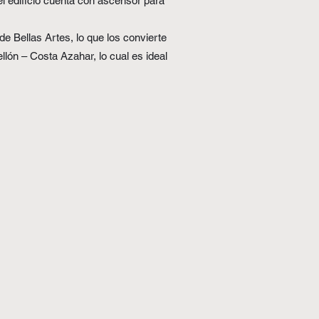
el edificio cuenta con ascensor para
e Bellas Artes, lo que los convierte
lón – Costa Azahar, lo cual es ideal