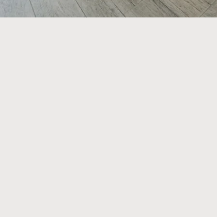
SERVA
amento
cer tu reserva online
ra fácil y rápida. Si
lguna duda o petición
contacto
ponte en
con
nosotros.